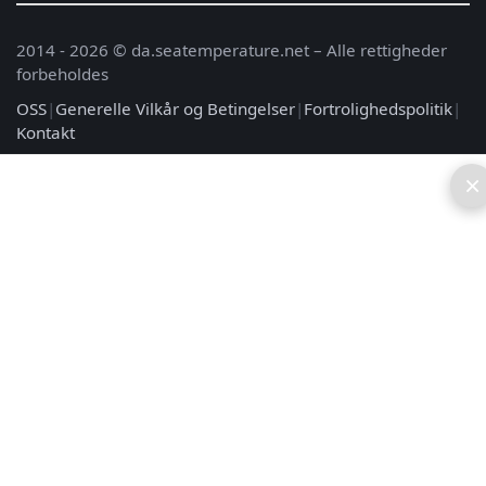
2014 - 2026 © da.seatemperature.net – Alle rettigheder
forbeholdes
OSS
|
Generelle Vilkår og Betingelser
|
Fortrolighedspolitik
|
Kontakt
×