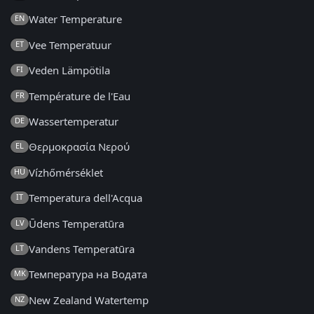
Water Temperature
EN
Vee Temperatuur
ET
Veden Lämpötila
FI
Température de l'Eau
FR
Wassertemperatur
DE
Θερμοκρασία Νερού
EL
Vízhőmérséklet
HU
Temperatura dell'Acqua
IT
Ūdens Temperatūra
LV
Vandens Temperatūra
LT
Температура на Водата
MK
New Zealand Watertemp
NZ