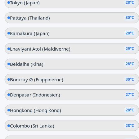
Tokyo (Japan)
28°C
Pattaya (Thailand)
30°C
Kamakura (Japan)
28°C
Lhaviyani Atol (Maldiverne)
29°C
Beidaihe (Kina)
28°C
Boracay Ø (Filippinerne)
30°C
Denpasar (Indonesien)
27°C
Hongkong (Hong Kong)
28°C
Colombo (Sri Lanka)
28°C