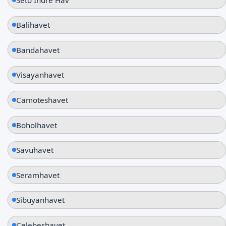
Balihavet
Bandahavet
Visayanhavet
Camoteshavet
Boholhavet
Savuhavet
Seramhavet
Sibuyanhavet
Celebeshavet