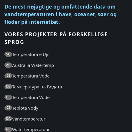
De mest nøjagtige og omfattende data om
vandtemperaturen i have, oceaner, søer og
floder på internettet.
VORES PROJEKTER PÅ FORSKELLIGE
SPROG
Temperatura e Ujit
SQ
Australia Watertemp
AU
Temperatura Vode
BS
Температура на Водата
BG
Temperatura Vode
HR
Teplota Vody
CS
Vandtemperatur
DA
Watertemperatuur
NL