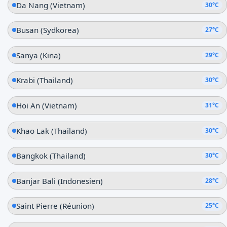
Da Nang (Vietnam)
30°C
Busan (Sydkorea)
27°C
Sanya (Kina)
29°C
Krabi (Thailand)
30°C
Hoi An (Vietnam)
31°C
Khao Lak (Thailand)
30°C
Bangkok (Thailand)
30°C
Banjar Bali (Indonesien)
28°C
Saint Pierre (Réunion)
25°C