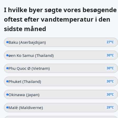
I hvilke byer søgte vores besøgende
oftest efter vandtemperatur i den
sidste måned
Baku (Aserbajdsjan)
27°C
øen Ko Samui (Thailand)
30°C
Phu Quoc Ø (Vietnam)
30°C
Phuket (Thailand)
30°C
Okinawa (Japan)
30°C
Malé (Maldiverne)
29°C