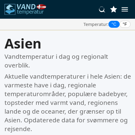
Temperatur:
°C
°F
Dine Foretrukne Steder:
Asien
Din favoritliste er tom.
Vandtemperatur i dag og regionalt
overblik.
Aktuelle vandtemperaturer i hele Asien: de
varmeste have i dag, regionale
temperaturområder, populære badebyer,
topsteder med varmt vand, regionens
lande og de oceaner, der grænser op til
Asien. Opdaterede data for svømmere og
rejsende.