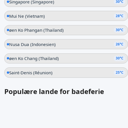
Singapore (Singapore)
30°C
Mui Ne (Vietnam)
28°C
øen Ko Phangan (Thailand)
30°C
Nusa Dua (Indonesien)
26°C
øen Ko Chang (Thailand)
30°C
Saint-Denis (Réunion)
25°C
Populære lande for badeferie