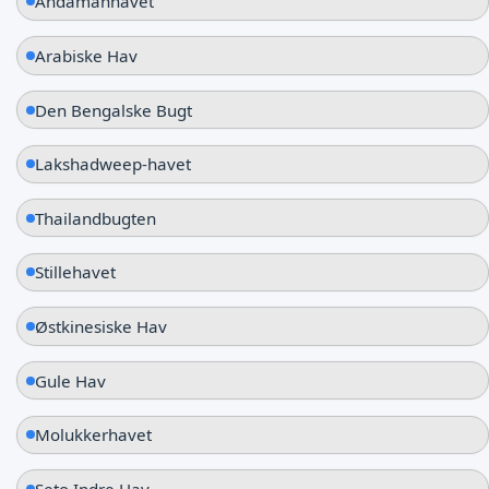
Andamanhavet
Arabiske Hav
Den Bengalske Bugt
Lakshadweep-havet
Thailandbugten
Stillehavet
Østkinesiske Hav
Gule Hav
Molukkerhavet
Seto Indre Hav