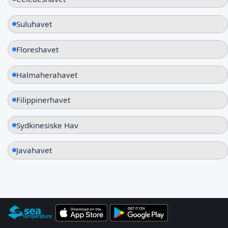
Suluhavet
Floreshavet
Halmaherahavet
Filippinerhavet
Sydkinesiske Hav
Javahavet