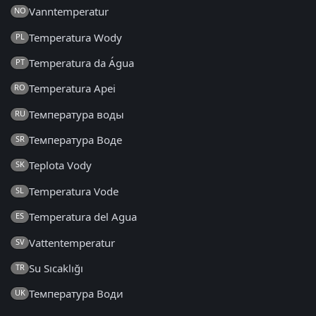
Vanntemperatur
NO
Temperatura Wody
PL
Temperatura da Água
PT
Temperatura Apei
RO
Температура воды
RU
Температура Воде
SR
Teplota Vody
SK
Temperatura Vode
SL
Temperatura del Agua
ES
Vattentemperatur
SV
Su Sıcaklığı
TR
Температура Води
UK