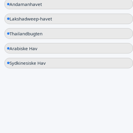
Andamanhavet
Lakshadweep-havet
Thailandbugten
Arabiske Hav
Sydkinesiske Hav