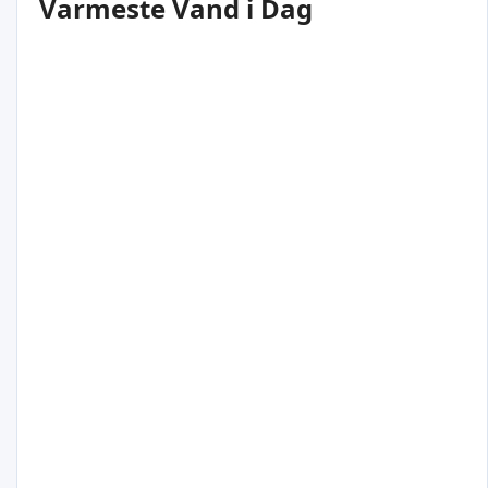
Varmeste Vand i Dag
30
°C
Haldia
Indien