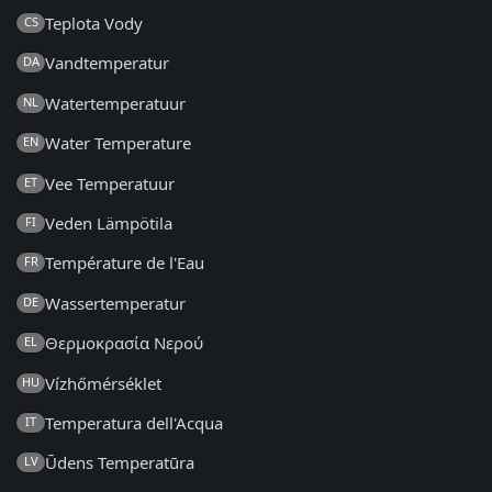
Teplota Vody
CS
Vandtemperatur
DA
Watertemperatuur
NL
Water Temperature
EN
Vee Temperatuur
ET
Veden Lämpötila
FI
Température de l'Eau
FR
Wassertemperatur
DE
Θερμοκρασία Νερού
EL
Vízhőmérséklet
HU
Temperatura dell'Acqua
IT
Ūdens Temperatūra
LV