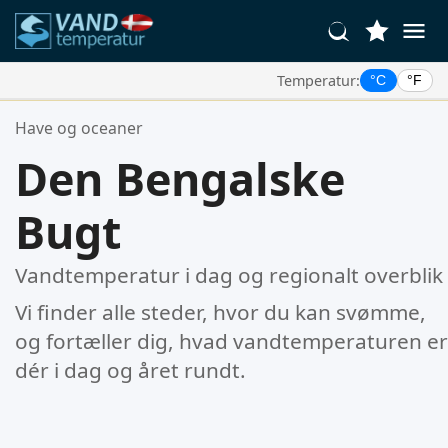
Temperatur:
°C
°F
Dine Foretrukne Steder:
Have og oceaner
Din favoritliste er tom.
Den Bengalske
Bugt
Vandtemperatur i dag og regionalt overblik
Vi finder alle steder, hvor du kan svømme,
og fortæller dig, hvad vandtemperaturen er
dér i dag og året rundt.