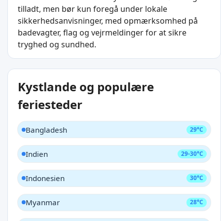
tilladt, men bør kun foregå under lokale
sikkerhedsanvisninger, med opmærksomhed på
badevagter, flag og vejrmeldinger for at sikre
tryghed og sundhed.
Kystlande og populære
feriesteder
Bangladesh
29°C
Indien
29-30°C
Indonesien
30°C
Myanmar
28°C