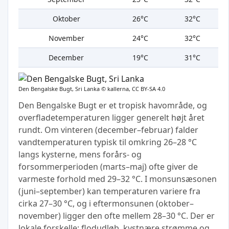
Oktober
26°C
32°C
November
24°C
32°C
December
19°C
31°C
Den Bengalske Bugt, Sri Lanka ©
kallerna, CC BY-SA 4.0
Den Bengalske Bugt er et tropisk havområde, og
overfladetemperaturen ligger generelt højt året
rundt. Om vinteren (december–februar) falder
vandtemperaturen typisk til omkring 26–28 °C
langs kysterne, mens forårs- og
forsommerperioden (marts–maj) ofte giver de
varmeste forhold med 29–32 °C. I monsunsæsonen
(juni–september) kan temperaturen variere fra
cirka 27–30 °C, og i eftermonsunen (oktober–
november) ligger den ofte mellem 28–30 °C. Der er
lokale forskelle: flodudløb, kystnære strømme og