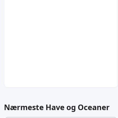
Bangladesh
29
°C
Puducherry
Indien
28
°C
Nærmeste Have og Oceaner
Rangoon
Myanmar