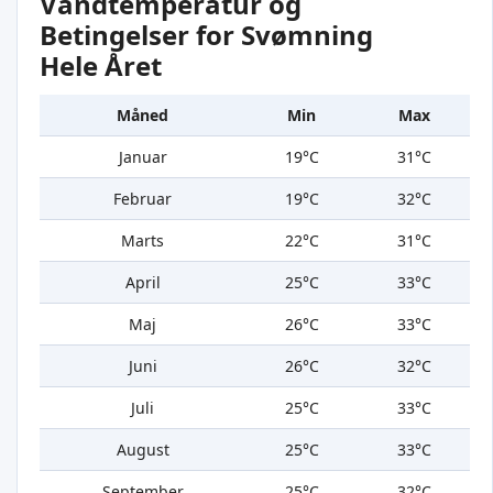
Vandtemperatur og
Betingelser for Svømning
Hele Året
Måned
Min
Max
Januar
19°C
31°C
Februar
19°C
32°C
Marts
22°C
31°C
April
25°C
33°C
Maj
26°C
33°C
Juni
26°C
32°C
Juli
25°C
33°C
August
25°C
33°C
September
25°C
32°C