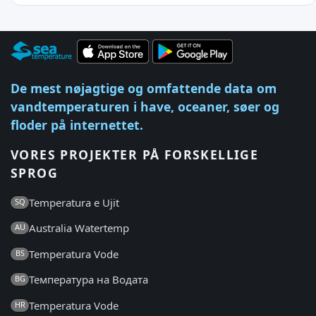
De mest nøjagtige og omfattende data om
vandtemperaturen i have, oceaner, søer og
floder på internettet.
VORES PROJEKTER PÅ FORSKELLIGE
SPROG
Temperatura e Ujit
SQ
Australia Watertemp
AU
Temperatura Vode
BS
Температура на Водата
BG
Temperatura Vode
HR