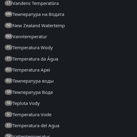
Vandens Temperatūra
LT
Температура на Водата
MK
New Zealand Watertemp
NZ
Vanntemperatur
NO
Temperatura Wody
PL
Temperatura da Água
PT
Temperatura Apei
RO
Температура воды
RU
Температура Воде
SR
Teplota Vody
SK
Temperatura Vode
SL
Temperatura del Agua
ES
Vattentemperatur
SV