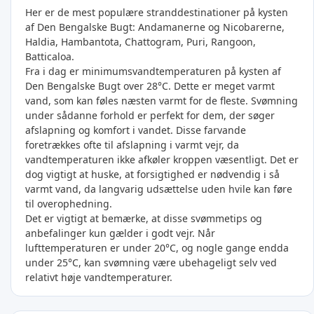
Her er de mest populære stranddestinationer på kysten
af Den Bengalske Bugt: Andamanerne og Nicobarerne,
Haldia, Hambantota, Chattogram, Puri, Rangoon,
Batticaloa.
Fra i dag er minimumsvandtemperaturen på kysten af
Den Bengalske Bugt over 28°C. Dette er meget varmt
vand, som kan føles næsten varmt for de fleste. Svømning
under sådanne forhold er perfekt for dem, der søger
afslapning og komfort i vandet. Disse farvande
foretrækkes ofte til afslapning i varmt vejr, da
vandtemperaturen ikke afkøler kroppen væsentligt. Det er
dog vigtigt at huske, at forsigtighed er nødvendig i så
varmt vand, da langvarig udsættelse uden hvile kan føre
til overophedning.
Det er vigtigt at bemærke, at disse svømmetips og
anbefalinger kun gælder i godt vejr. Når
lufttemperaturen er under 20°C, og nogle gange endda
under 25°C, kan svømning være ubehageligt selv ved
relativt høje vandtemperaturer.