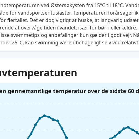
ndtemperaturen ved Østersøkysten fra 15°C til 18°C. Vandet 
område for vandsportsentusiaster. Temperaturen forårsager i
r flertallet. Det er dog vigtigt at huske, at langvarig udsæ
gørende at overvåge tiden i vandet, især for børn eller ældre.
 disse svømmetips og anbefalinger kun gælder i godt vejr. 
der 25°C, kan svømning være ubehageligt selv ved relativt
Havtemperaturen
den gennemsnitlige temperatur over de sidste 60 