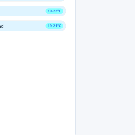
19-22°C
nd
19-21°C