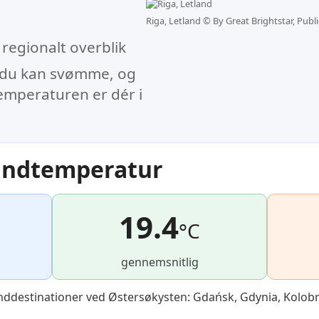
Riga, Letland ©
By Great Brightstar, Pub
regionalt overblik
or du kan svømme, og
emperaturen er dér i
ndtemperatur
19.4
°C
gennemsnitlig
nddestinationer ved Østersøkysten: Gdańsk, Gdynia, Kolobr