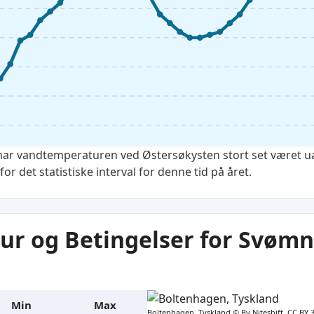
har vandtemperaturen ved Østersøkysten stort set været u
r det statistiske interval for denne tid på året.
r og Betingelser for Svømn
Min
Max
Boltenhagen, Tyskland ©
By Niteshift, CC BY 