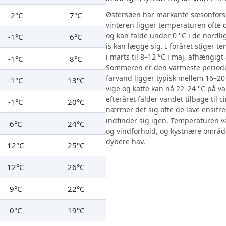
Østersøen har markante sæsonforsk
-2°C
7°C
vinteren ligger temperaturen ofte o
og kan falde under 0 °C i de nordlig
-1°C
6°C
is kan lægge sig. I foråret stiger t
i marts til 8–12 °C i maj, afhængigt
-1°C
8°C
Sommeren er den varmeste periode
farvand ligger typisk mellem 16–20
-1°C
13°C
vige og katte kan nå 22–24 °C på 
efteråret falder vandet tilbage til 
-1°C
20°C
nærmer det sig ofte de lave ensifre
indfinder sig igen. Temperaturen 
6°C
24°C
og vindforhold, og kystnære områd
dybere hav.
12°C
25°C
12°C
26°C
9°C
22°C
0°C
19°C