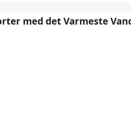
rter med det Varmeste Vand
21
2
°C
Jūrmala
Carn
Letland
Le