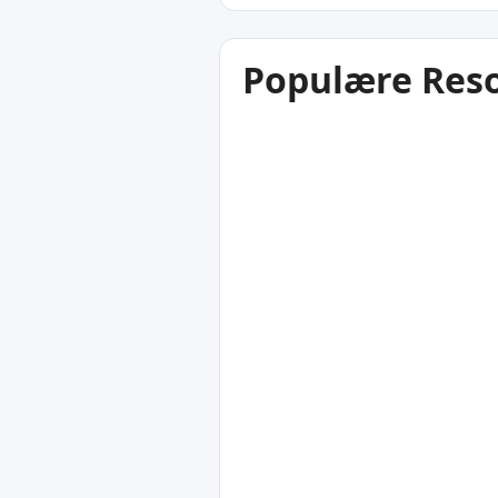
Populære Reso
21
°C
Międzyzdroje
Polen