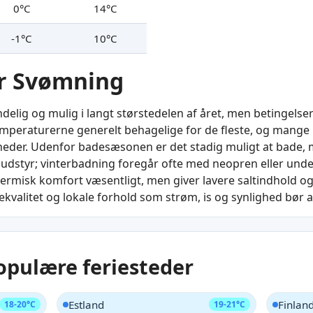
0°C
14°C
-1°C
10°C
or Svømning
delig og mulig i langt størstedelen af året, men betingels
raturerne generelt behagelige for de fleste, og mange k
eder. Udenfor badesæsonen er det stadig muligt at bade,
dstyr; vinterbadning foregår ofte med neopren eller under
ermisk komfort væsentligt, men giver lavere saltindhold og
kvalitet og lokale forhold som strøm, is og synlighed bør 
opulære feriesteder
Estland
Finlan
18-20°C
19-21°C