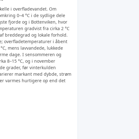
elle i overfladevandet. Om
mkring 0–4 °C i de sydlige dele
ste fjorde og i Bottenviken, hvor
emperaturen gradvist fra cirka 2 °C
 af breddegrad og lokale forhold.
; overfladetemperaturer i åbent
 °C, mens lavvandede, lukkede
varme dage. I sensommeren og
cirka 8–15 °C, og i november
de grader, før vinterkulden
varierer markant med dybde, strøm
er varmes hurtigere op end det