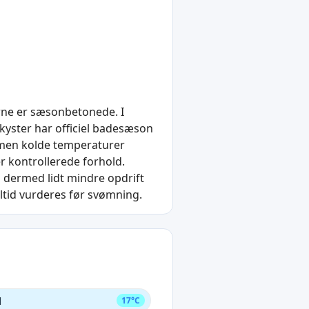
erne er sæsonbetonede. I
yster har officiel badesæson
 men kolde temperaturer
 kontrollerede forhold.
 dermed lidt mindre opdrift
altid vurderes før svømning.
d
17°C