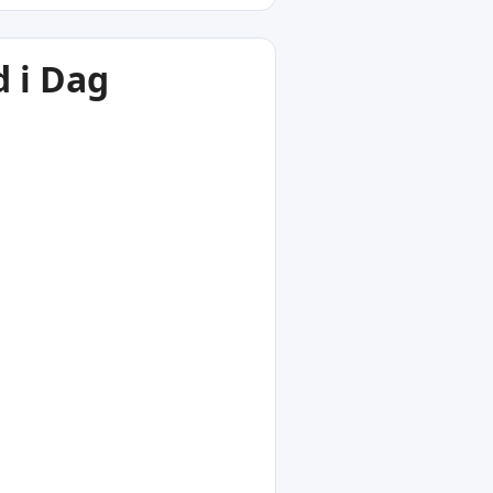
 i Dag
1
°C
ikava
tland