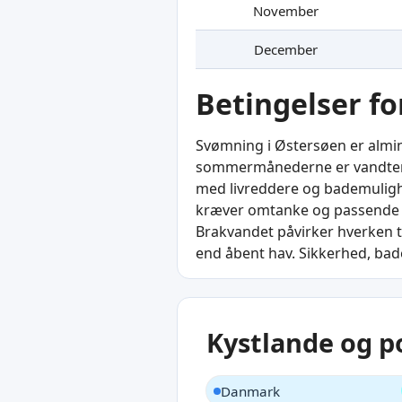
November
December
Betingelser f
Svømning i Østersøen er almin
sommermånederne er vandtempe
med livreddere og bademuligh
kræver omtanke og passende u
Brakvandet påvirker hverken t
end åbent hav. Sikkerhed, bade
Kystlande og p
Danmark