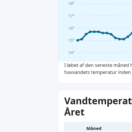
18°
17°
16°
15°
14°
I løbet af den seneste måned 
havvandets temperatur inden fo
Vandtemperatu
Året
Måned