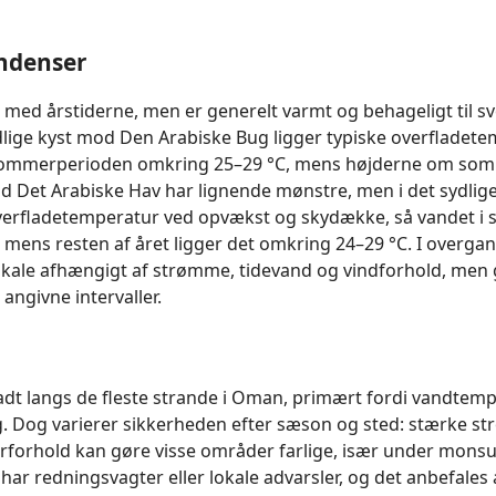
ndenser
med årstiderne, men er generelt varmt og behageligt til s
ge kyst mod Den Arabiske Bug ligger typiske overfladete
orsommerperioden omkring 25–29 °C, mens højderne om som
od Det Arabiske Hav har lignende mønstre, men i det sydli
verfladetemperatur ved opvækst og skydække, så vandet
, mens resten af året ligger det omkring 24–29 °C. I overg
kale afhængigt af strømme, tidevand og vindforhold, men 
angivne intervaller.
adt langs de fleste strande i Oman, primært fordi vandtemp
g. Dog varierer sikkerheden efter sæson og sted: stærke s
ejrforhold kan gøre visse områder farlige, især under mons
r redningsvagter eller lokale advarsler, og det anbefales at f