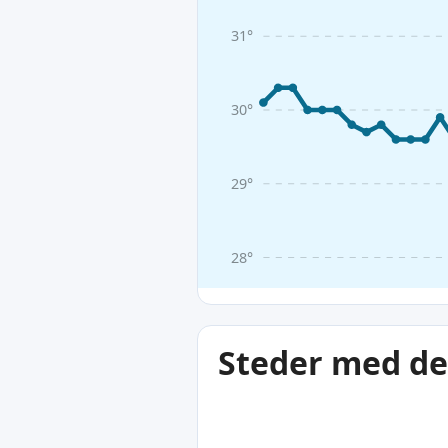
31°
30°
29°
28°
Steder med de