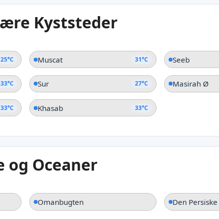
24°C
ære Kyststeder
Masirah Ø
Muscat
Seeb
25°C
31°C
Sur
Masirah Ø
33°C
27°C
Khasab
33°C
33°C
e og Oceaner
Omanbugten
Den Persiske