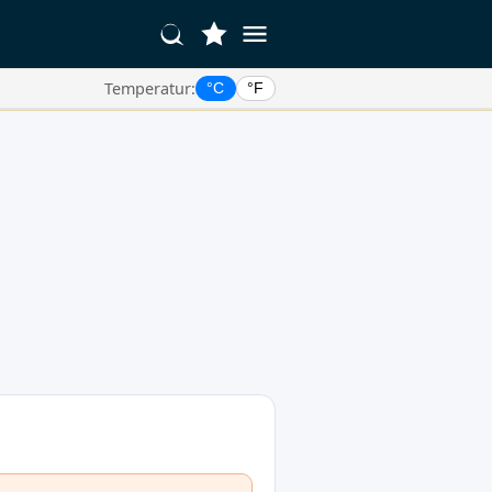
Temperatur:
°C
°F