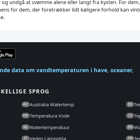
 og undgå at svømme alene eller langt fra kysten. For dem, 
s for dem, der foretrækker lidt køligere forhold kan vint
e.
nde data om vandtemperaturen i have, oceaner,
SKELLIGE SPROG
Australia Watertemp
Te
AU
BS
Temperatura Vode
Te
HR
CS
Watertemperatuur
Wa
NL
EN
Veden Lämpötila
Te
FI
FR