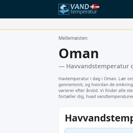
Dine Foretrukne Steder:
Mellemøsten
Din favoritliste er tom.
Oman
— Havvandstemperatur og 
Havtemperatur i dag i Oman. Lær o
gennemsnit, og hvordan de omkring
varierer efter årstid. Vi finder alle 
fortæller dig, hvad vandtemperaturen
Havvandstemp