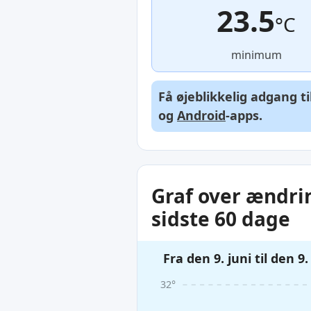
23.5
°C
minimum
Få øjeblikkelig adgang t
og
Android
-apps.
Graf over ændri
sidste 60 dage
Fra den 9. juni til den 9
32°