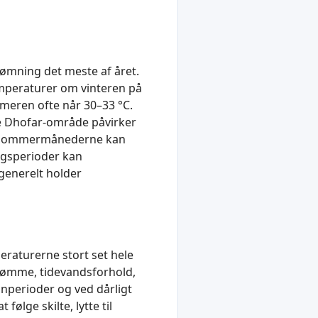
vømning det meste af året.
mperaturer om vinteren på
meren ofte når 30–33 °C.
ge Dhofar-område påvirker
 i sommermånederne kan
angsperioder kan
generelt holder
eraturerne stort set hele
trømme, tidevandsforhold,
unperioder og ved dårligt
ølge skilte, lytte til