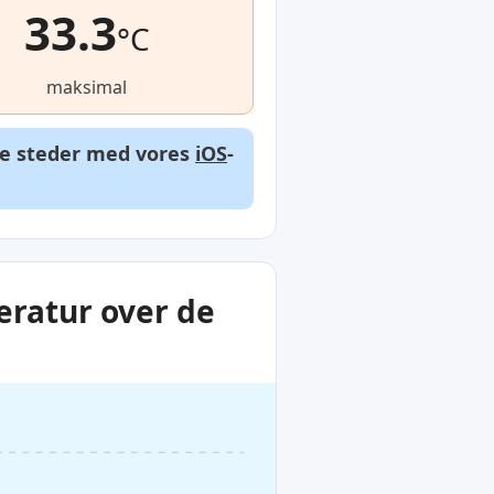
33.3
°C
maksimal
dre steder med vores
iOS
-
eratur over de