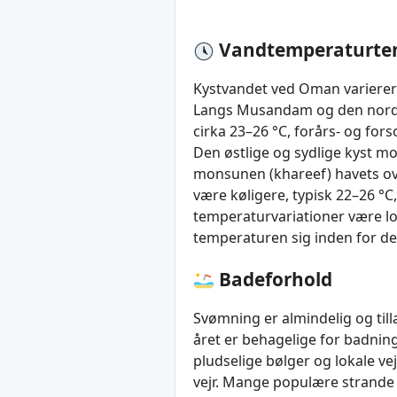
Vandtemperaturte
Kystvandet ved Oman varierer 
Langs Musandam og den nordli
cirka 23–26 °C, forårs- og f
Den østlige og sydlige kyst m
monsunen (khareef) havets o
være køligere, typisk 22–26 °C
temperaturvariationer være lo
temperaturen sig inden for de 
Badeforhold
Svømning er almindelig og till
året er behagelige for badnin
pludselige bølger og lokale v
vejr. Mange populære strande ha