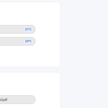
31°C
24°C
 Golf