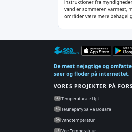
instruktioner fra myndigheder
vand er sommeren varmest, men
områder være mere behagelig
De mest nøjagtige og omfatte
søer og floder på internettet.
VORES PROJEKTER PÅ FOR
Temperatura e Ujit
SQ
Температура на Водата
BG
Vandtemperatur
DA
Vee Temperatuur
ET