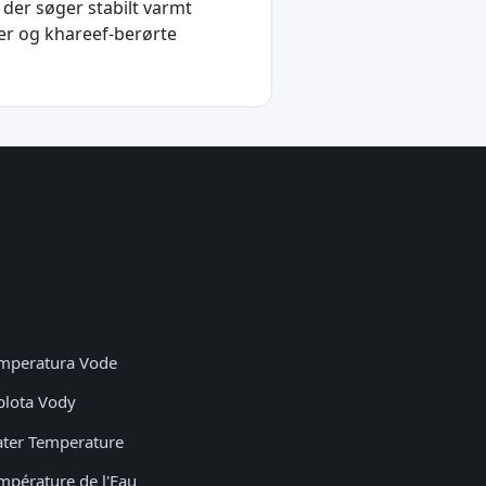
der søger stabilt varmt
er og khareef-berørte
mperatura Vode
plota Vody
ter Temperature
mpérature de l'Eau