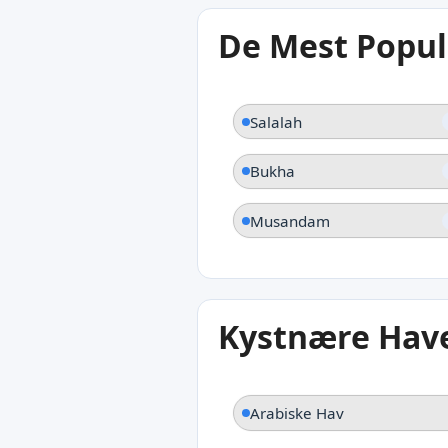
25°C
De Mest Popul
Salalah
Salalah
Bukha
Musandam
Kystnære Hav
Arabiske Hav