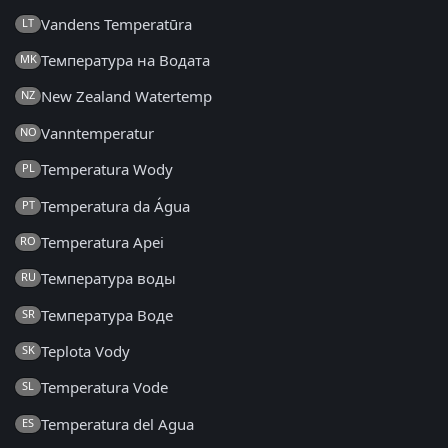
Vandens Temperatūra
LT
Температура на Водата
MK
New Zealand Watertemp
NZ
Vanntemperatur
NO
Temperatura Wody
PL
Temperatura da Água
PT
Temperatura Apei
RO
Температура воды
RU
Температура Воде
SR
Teplota Vody
SK
Temperatura Vode
SL
Temperatura del Agua
ES