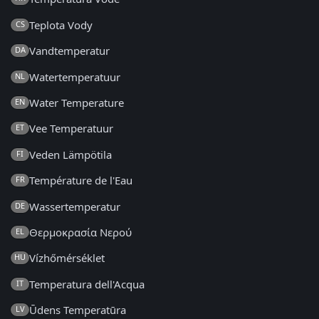
Teplota Vody
CS
Vandtemperatur
DA
Watertemperatuur
NL
Water Temperature
EN
Vee Temperatuur
ET
Veden Lämpötila
FI
Température de l'Eau
FR
Wassertemperatur
DE
Θερμοκρασία Νερού
EL
Vízhőmérséklet
HU
Temperatura dell'Acqua
IT
Ūdens Temperatūra
LV