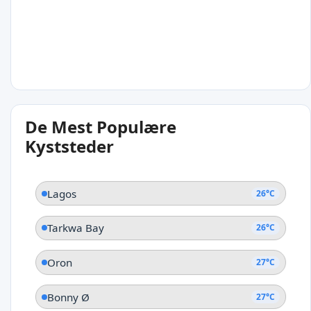
26°C
De Mest Populære
Tarkwa Bay
Kyststeder
Lagos
26°C
Tarkwa Bay
26°C
Oron
27°C
Bonny Ø
27°C