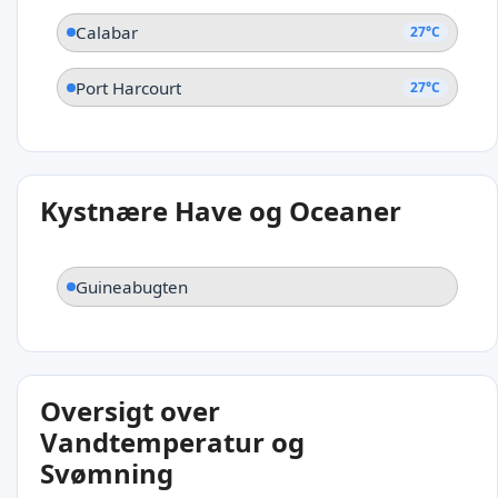
Calabar
27°C
Port Harcourt
27°C
Kystnære Have og Oceaner
Guineabugten
Oversigt over
Vandtemperatur og
Svømning