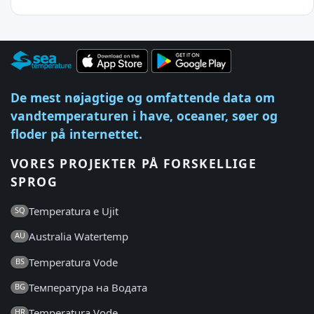
De mest nøjagtige og omfattende data om
vandtemperaturen i have, oceaner, søer og
floder på internettet.
VORES PROJEKTER PÅ FORSKELLIGE
SPROG
Temperatura e Ujit
SQ
Australia Watertemp
AU
Temperatura Vode
BS
Температура на Водата
BG
Temperatura Vode
HR