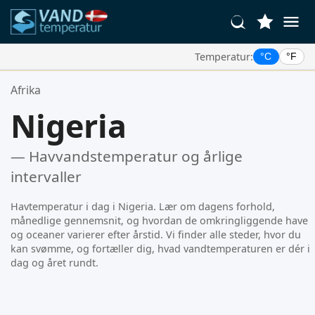
Temperatur:
°C
°F
Dine Foretrukne Steder:
Afrika
Din favoritliste er tom.
Nigeria
— Havvandstemperatur og årlige
intervaller
Havtemperatur i dag i Nigeria. Lær om dagens forhold,
månedlige gennemsnit, og hvordan de omkringliggende have
og oceaner varierer efter årstid. Vi finder alle steder, hvor du
kan svømme, og fortæller dig, hvad vandtemperaturen er dér i
dag og året rundt.