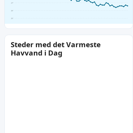
27°
26°
25°
Steder med det Varmeste
Havvand i Dag
27°C