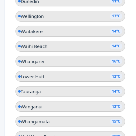
Dunedin
11°C
Wellington
13°C
Waitakere
14°C
Waihi Beach
14°C
Whangarei
16°C
Lower Hutt
12°C
Tauranga
14°C
Wanganui
12°C
Whangamata
15°C