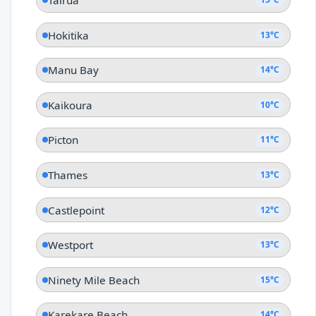
Tairua
Hokitika
13°C
Manu Bay
14°C
Kaikoura
10°C
Picton
11°C
Thames
13°C
Castlepoint
12°C
Westport
13°C
Ninety Mile Beach
15°C
Karekare Beach
14°C