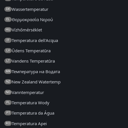
Wassertemperatur
DE
Θερμοκρασία Νερού
EL
Vízhőmérséklet
HU
Temperatura dell'Acqua
IT
Ūdens Temperatūra
LV
Vandens Temperatūra
LT
Температура на Водата
MK
New Zealand Watertemp
NZ
Vanntemperatur
NO
Temperatura Wody
PL
Temperatura da Água
PT
Temperatura Apei
RO