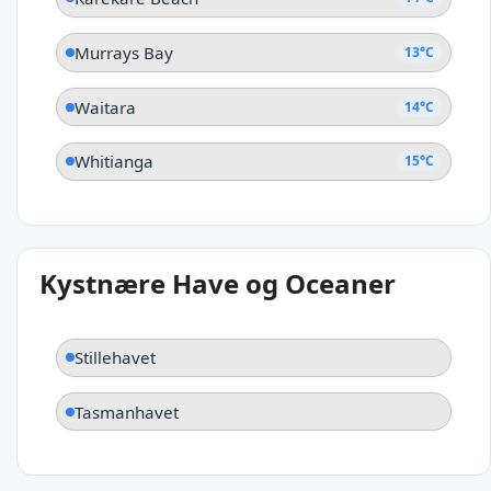
Murrays Bay
13°C
Waitara
14°C
Whitianga
15°C
Kystnære Have og Oceaner
Stillehavet
Tasmanhavet