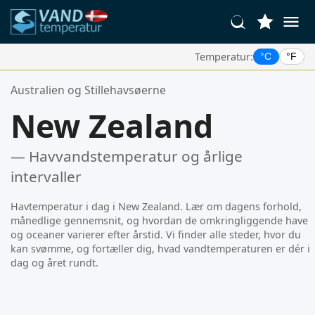
Temperatur:
°C
°F
Dine Foretrukne Steder:
Australien og Stillehavsøerne
Din favoritliste er tom.
New Zealand
— Havvandstemperatur og årlige
intervaller
Havtemperatur i dag i New Zealand. Lær om dagens forhold,
månedlige gennemsnit, og hvordan de omkringliggende have
og oceaner varierer efter årstid. Vi finder alle steder, hvor du
kan svømme, og fortæller dig, hvad vandtemperaturen er dér i
dag og året rundt.