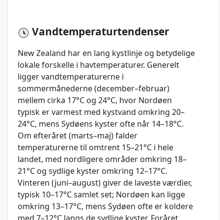
Vandtemperaturtendenser
New Zealand har en lang kystlinje og betydelige
lokale forskelle i havtemperaturer. Generelt
ligger vandtemperaturerne i
sommermånederne (december–februar)
mellem cirka 17°C og 24°C, hvor Nordøen
typisk er varmest med kystvand omkring 20–
24°C, mens Sydøens kyster ofte når 14–18°C.
Om efteråret (marts–maj) falder
temperaturerne til omtrent 15–21°C i hele
landet, med nordligere områder omkring 18–
21°C og sydlige kyster omkring 12–17°C.
Vinteren (juni–august) giver de laveste værdier,
typisk 10–17°C samlet set; Nordøen kan ligge
omkring 13–17°C, mens Sydøen ofte er koldere
med 7–12°C langs de sydlige kyster. Foråret