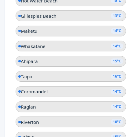
Hot Water Beach
15°C
Gillespies Beach
13°C
Maketu
14°C
Whakatane
14°C
Ahipara
15°C
Taipa
16°C
Coromandel
14°C
Raglan
14°C
Riverton
10°C
15°C