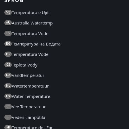
SPROG
Temperatura e Ujit
SQ
Australia Watertemp
AU
Temperatura Vode
BS
Температура на Водата
BG
Temperatura Vode
HR
Teplota Vody
CS
Vandtemperatur
DA
Watertemperatuur
NL
Water Temperature
EN
Vee Temperatuur
ET
Veden Lämpötila
FI
Température de l'Eau
FR