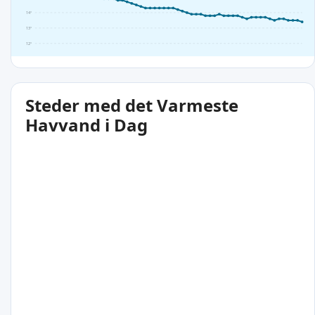
14°
13°
12°
Steder med det Varmeste
Havvand i Dag
16°C