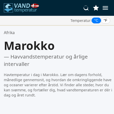
Temperatur:
°C
°F
Dine Foretrukne Steder:
Afrika
Din favoritliste er tom.
Marokko
— Havvandstemperatur og årlige
intervaller
Havtemperatur i dag i Marokko. Lær om dagens forhold,
månedlige gennemsnit, og hvordan de omkringliggende have
og oceaner varierer efter årstid. Vi finder alle steder, hvor du
kan svømme, og fortæller dig, hvad vandtemperaturen er dér i
dag og året rundt.