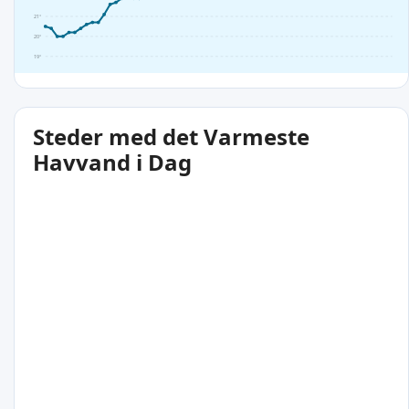
21°
20°
19°
Steder med det Varmeste
Havvand i Dag
26°C