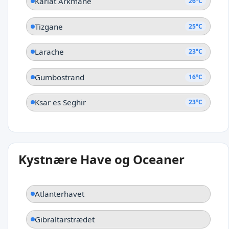
Kariat Arkmane
26°C
Tizgane
25°C
Larache
23°C
Gumbostrand
16°C
Ksar es Seghir
23°C
Kystnære Have og Oceaner
Atlanterhavet
Gibraltarstrædet