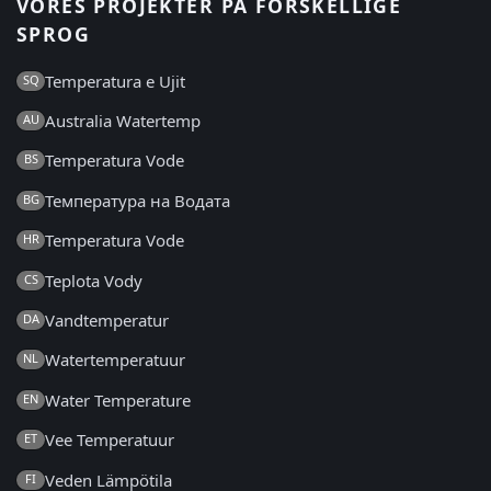
VORES PROJEKTER PÅ FORSKELLIGE
SPROG
Temperatura e Ujit
SQ
Australia Watertemp
AU
Temperatura Vode
BS
Температура на Водата
BG
Temperatura Vode
HR
Teplota Vody
CS
Vandtemperatur
DA
Watertemperatuur
NL
Water Temperature
EN
Vee Temperatuur
ET
Veden Lämpötila
FI