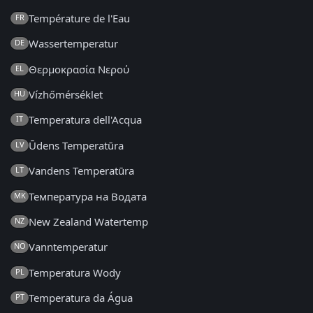
Température de l'Eau
FR
Wassertemperatur
DE
Θερμοκρασία Νερού
EL
Vízhőmérséklet
HU
Temperatura dell'Acqua
IT
Ūdens Temperatūra
LV
Vandens Temperatūra
LT
Температура на Водата
MK
New Zealand Watertemp
NZ
Vanntemperatur
NO
Temperatura Wody
PL
Temperatura da Água
PT