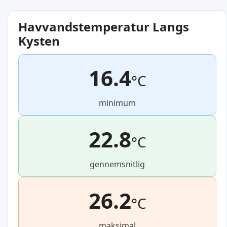
Havvandstemperatur Langs
Kysten
16.4
°C
minimum
22.8
°C
gennemsnitlig
26.2
°C
maksimal