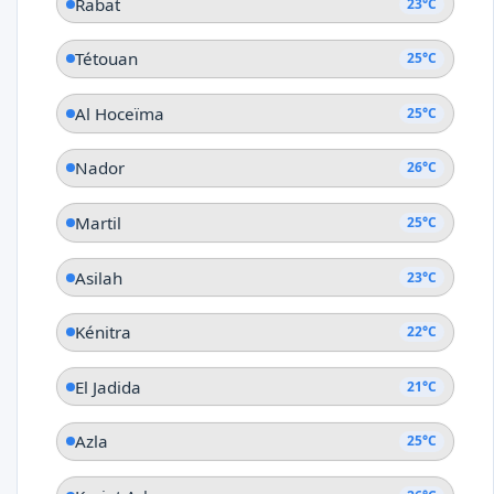
Rabat
23°C
Tétouan
25°C
Al Hoceïma
25°C
Nador
26°C
Martil
25°C
Asilah
23°C
Kénitra
22°C
El Jadida
21°C
Azla
25°C