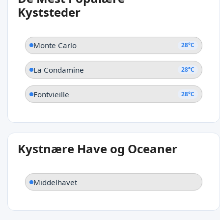
Fontvieille
Kyststeder
Monte Carlo
28°C
La Condamine
28°C
Fontvieille
28°C
Kystnære Have og Oceaner
Middelhavet