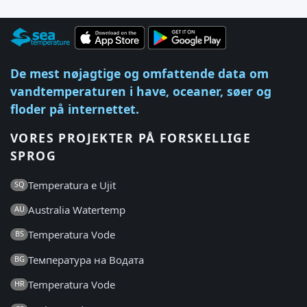
De mest nøjagtige og omfattende data om
vandtemperaturen i have, oceaner, søer og
floder på internettet.
VORES PROJEKTER PÅ FORSKELLIGE
SPROG
Temperatura e Ujit
SQ
Australia Watertemp
AU
Temperatura Vode
BS
Температура на Водата
BG
Temperatura Vode
HR