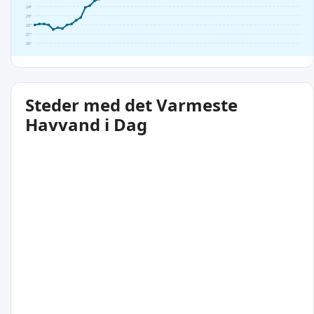
24°
23°
22°
21°
20°
Steder med det Varmeste
Havvand i Dag
28°C