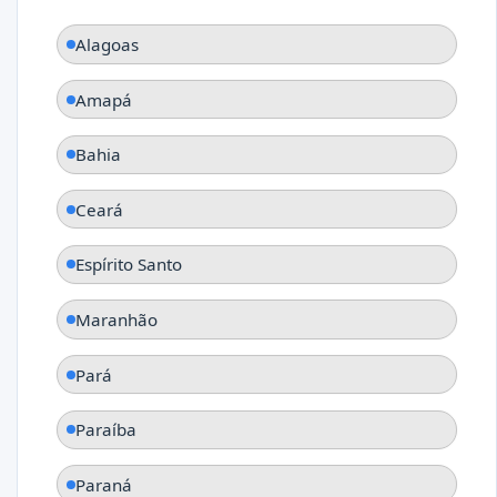
Alagoas
Amapá
Bahia
Ceará
Espírito Santo
Maranhão
Pará
Paraíba
Paraná