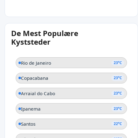
29°C
De Mest Populære
Marapanim
Kyststeder
Pará
Rio de Janeiro
23°C
Copacabana
23°C
Arraial do Cabo
23°C
Ipanema
23°C
Santos
22°C