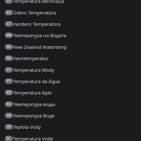
Temperatura dell'Acqua
IT
Ūdens Temperatūra
LV
Vandens Temperatūra
LT
Температура на Водата
MK
New Zealand Watertemp
NZ
Vanntemperatur
NO
Temperatura Wody
PL
Temperatura da Água
PT
Temperatura Apei
RO
Температура воды
RU
Температура Воде
SR
Teplota Vody
SK
Temperatura Vode
SL