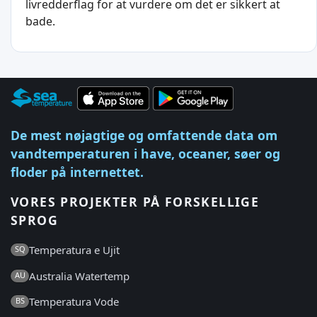
livredderflag for at vurdere om det er sikkert at
bade.
De mest nøjagtige og omfattende data om
vandtemperaturen i have, oceaner, søer og
floder på internettet.
VORES PROJEKTER PÅ FORSKELLIGE
SPROG
Temperatura e Ujit
SQ
Australia Watertemp
AU
Temperatura Vode
BS