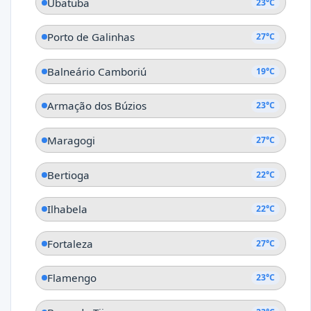
Ubatuba
23°C
Porto de Galinhas
27°C
Balneário Camboriú
19°C
Armação dos Búzios
23°C
Maragogi
27°C
Bertioga
22°C
Ilhabela
22°C
Fortaleza
27°C
Flamengo
23°C