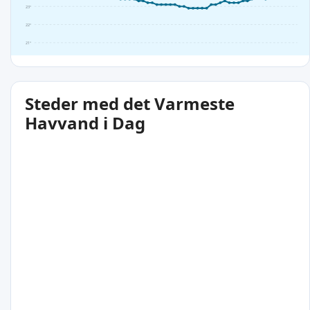
23°
22°
21°
Steder med det Varmeste
Havvand i Dag
29°C