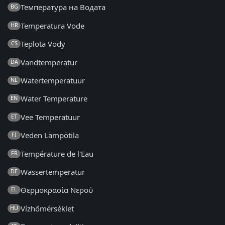
Температура на Водата
BG
Temperatura Vode
HR
Teplota Vody
CS
Vandtemperatur
DA
Watertemperatuur
NL
Water Temperature
EN
Vee Temperatuur
ET
Veden Lämpötila
FI
Température de l'Eau
FR
Wassertemperatur
DE
Θερμοκρασία Νερού
EL
Vízhőmérséklet
HU