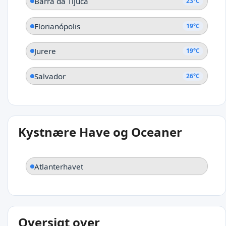
Barra da Tijuca
23°C
Florianópolis
19°C
Jurere
19°C
Salvador
26°C
Kystnære Have og Oceaner
Atlanterhavet
Oversigt over