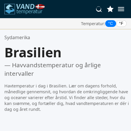
Temperatur:
°C
°F
Dine Foretrukne Steder:
Sydamerika
Din favoritliste er tom.
Brasilien
— Havvandstemperatur og årlige
intervaller
Havtemperatur i dag i Brasilien. Lær om dagens forhold,
månedlige gennemsnit, og hvordan de omkringliggende have
og oceaner varierer efter årstid. Vi finder alle steder, hvor du
kan svømme, og fortæller dig, hvad vandtemperaturen er dér i
dag og året rundt.